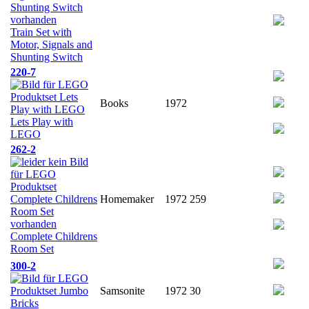
Train Set with
Motor, Signals and
Shunting Switch
220-7
Books
1972
Lets Play with
LEGO
262-2
Homemaker
1972
259
Complete Childrens
Room Set
300-2
Samsonite
1972
30