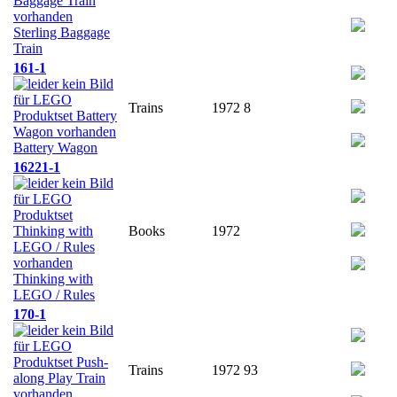
Sterling Baggage
Train
161-1
Trains
1972
8
Battery Wagon
16221-1
Books
1972
Thinking with
LEGO / Rules
170-1
Trains
1972
93