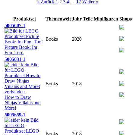
« Zurück
1
2
3
4
…
17
Weiter »
Produktset
Themenwelt
Jahr
Teile
Minifiguren
Shops
5005607-1
Books
2020
Picture Book: Im
Fun, Too!
5005631-1
Books
2018
How to Draw
Ninjas Villains and
More!
5005659-1
Books
2018