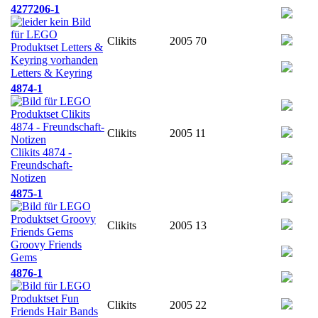
4277206-1
Clikits
2005
70
Letters & Keyring
4874-1
Clikits
2005
11
Clikits 4874 -
Freundschaft-
Notizen
4875-1
Clikits
2005
13
Groovy Friends
Gems
4876-1
Clikits
2005
22