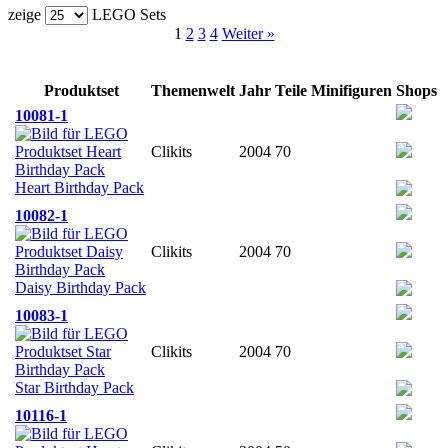
zeige
LEGO Sets
1
2
3
4
Weiter »
Produktset
Themenwelt
Jahr
Teile
Minifiguren
Shops
10081-1
Clikits
2004
70
Heart Birthday Pack
10082-1
Clikits
2004
70
Daisy Birthday Pack
10083-1
Clikits
2004
70
Star Birthday Pack
10116-1