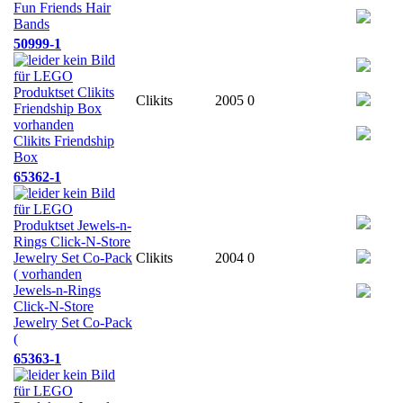
Fun Friends Hair
Bands
50999-1
Clikits
2005
0
Clikits Friendship
Box
65362-1
Clikits
2004
0
Jewels-n-Rings
Click-N-Store
Jewelry Set Co-Pack
(
65363-1