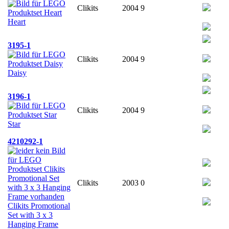
Clikits
2004
9
Heart
3195-1
Clikits
2004
9
Daisy
3196-1
Clikits
2004
9
Star
4210292-1
Clikits
2003
0
Clikits Promotional
Set with 3 x 3
Hanging Frame