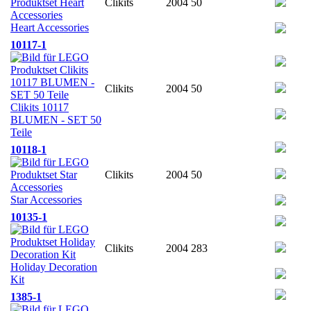
Clikits
2004
50
Heart Accessories
10117-1
Clikits
2004
50
Clikits 10117
BLUMEN - SET 50
Teile
10118-1
Clikits
2004
50
Star Accessories
10135-1
Clikits
2004
283
Holiday Decoration
Kit
1385-1