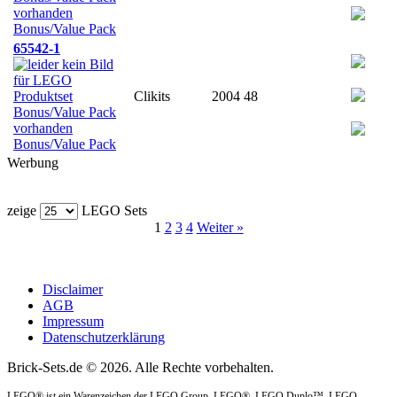
Bonus/Value Pack
65542-1
Clikits
2004
48
Bonus/Value Pack
Werbung
zeige
LEGO Sets
1
2
3
4
Weiter »
Disclaimer
AGB
Impressum
Datenschutzerklärung
Brick-Sets.de © 2026. Alle Rechte vorbehalten.
LEGO® ist ein Warenzeichen der LEGO Group. LEGO®, LEGO Duplo™, LEGO