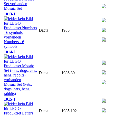
Mosaic Set
1013-1
Dacta
1985
Numbers - 6
symbols
1014-2
Dacta
1986
80
Mosaic Set (Pets:
dogs, cats, hens,
rabbits)
1015-1
Dacta
1985
192