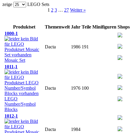
zeige
LEGO Sets
1
2
3
…
27
Weiter »
Produktset
Themenwelt
Jahr
Teile
Minifiguren
Shops
1000-1
Dacta
1986
191
Mosaic Set
1011-1
Dacta
1976
100
LEGO
Number/Symbol
Blocks
1012-1
Dacta
1984