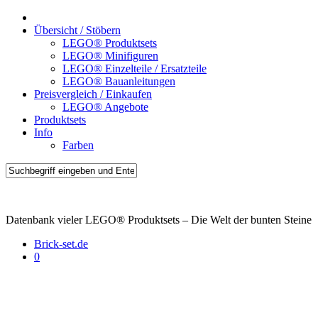
Übersicht / Stöbern
LEGO® Produktsets
LEGO® Minifiguren
LEGO® Einzelteile / Ersatzteile
LEGO® Bauanleitungen
Preisvergleich / Einkaufen
LEGO® Angebote
Produktsets
Info
Farben
Brick-Sets.de
Datenbank vieler LEGO® Produktsets – Die Welt der bunten Steine
Brick-set.de
0