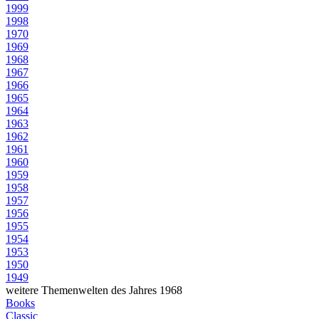
1999
1998
1970
1969
1968
1967
1966
1965
1964
1963
1962
1961
1960
1959
1958
1957
1956
1955
1954
1953
1950
1949
weitere Themenwelten des Jahres 1968
Books
Classic