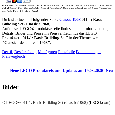
Diese Webseite zu betrieben und die vielen Informationen zu sammeln und zur Verfügung zu stellen, kostet
viel Mühe und Zeit. Aber auch Geld. Bitte hilf uns diese Webseite weiterbetreiben zu können. Unterstüzte
uns! Jeder Euro hilft. Vielen Dank!
Du bist aktuell auf folgender Seite:
Classic
1968
011-1: Basic
Building Set (Classic / 1968)
Auf dieser LEGO® Produktsetseite findest du alle Informationen,
Details, Bilder und Preise im Preisvergleich für das LEGO
Produktset
"011-1: Basic Building Set"
in der Themenwelt
"Classic"
des Jahres
"1968"
.
Details
Beschreibung
Minifiguren
Einzelteile
Bauanleitungen
Preisvergleich
Neue LEGO Produktsets und Updates am 19.03.2020
|
Neue LEG
Bilder
© LEGO®
011-1: Basic Building Set (Classic/1968)
(LEGO.com)