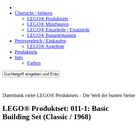
Übersicht / Stöbern
LEGO® Produktsets
LEGO® Minifiguren
LEGO® Einzelteile / Ersatzteile
LEGO® Bauanleitungen
Preisvergleich / Einkaufen
LEGO® Angebote
Produktsets
Info
Farben
Brick-Sets.de
Datenbank vieler LEGO® Produktsets – Die Welt der bunten Steine
LEGO® Produktset: 011-1: Basic
Building Set (Classic / 1968)