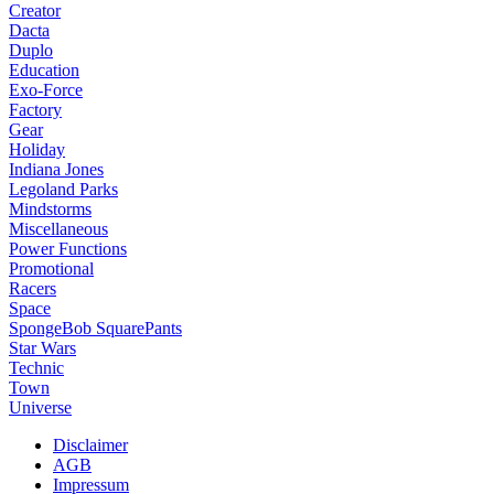
Creator
Dacta
Duplo
Education
Exo-Force
Factory
Gear
Holiday
Indiana Jones
Legoland Parks
Mindstorms
Miscellaneous
Power Functions
Promotional
Racers
Space
SpongeBob SquarePants
Star Wars
Technic
Town
Universe
Disclaimer
AGB
Impressum