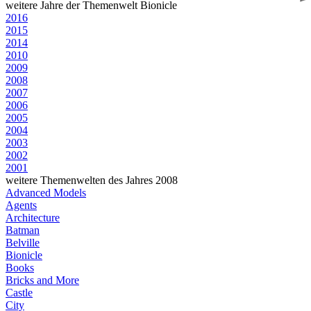
weitere Jahre der Themenwelt Bionicle
2016
2015
2014
2010
2009
2008
2007
2006
2005
2004
2003
2002
2001
weitere Themenwelten des Jahres 2008
Advanced Models
Agents
Architecture
Batman
Belville
Bionicle
Books
Bricks and More
Castle
City