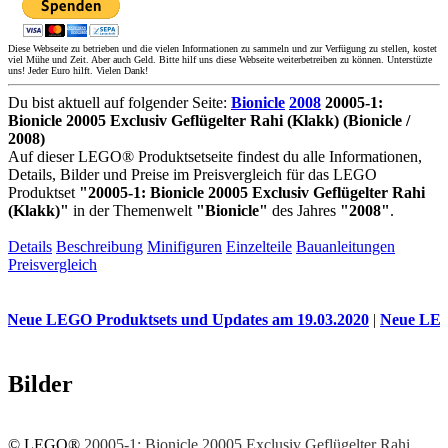
Diese Webseite zu betrieben und die vielen Informationen zu sammeln und zur Verfügung zu stellen, kostet
viel Mühe und Zeit. Aber auch Geld. Bitte hilf uns diese Webseite weiterbetreiben zu können. Unterstüzte
uns! Jeder Euro hilft. Vielen Dank!
Du bist aktuell auf folgender Seite:
Bionicle
2008
20005-1:
Bionicle 20005 Exclusiv Geflügelter Rahi (Klakk) (Bionicle /
2008)
Auf dieser LEGO® Produktsetseite findest du alle Informationen,
Details, Bilder und Preise im Preisvergleich für das LEGO
Produktset
"20005-1: Bionicle 20005 Exclusiv Geflügelter Rahi
(Klakk)"
in der Themenwelt
"Bionicle"
des Jahres
"2008"
.
Details
Beschreibung
Minifiguren
Einzelteile
Bauanleitungen
Preisvergleich
e LEGO Produktsets und Updates am 19.03.2020
|
Neue LEGO Pro
Bilder
© LEGO®
20005-1: Bionicle 20005 Exclusiv Geflügelter Rahi