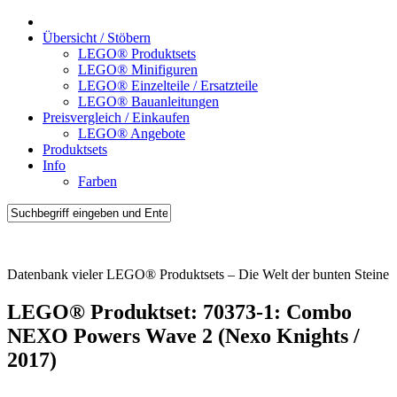
Übersicht / Stöbern
LEGO® Produktsets
LEGO® Minifiguren
LEGO® Einzelteile / Ersatzteile
LEGO® Bauanleitungen
Preisvergleich / Einkaufen
LEGO® Angebote
Produktsets
Info
Farben
Brick-Sets.de
Datenbank vieler LEGO® Produktsets – Die Welt der bunten Steine
LEGO® Produktset: 70373-1: Combo
NEXO Powers Wave 2 (Nexo Knights /
2017)