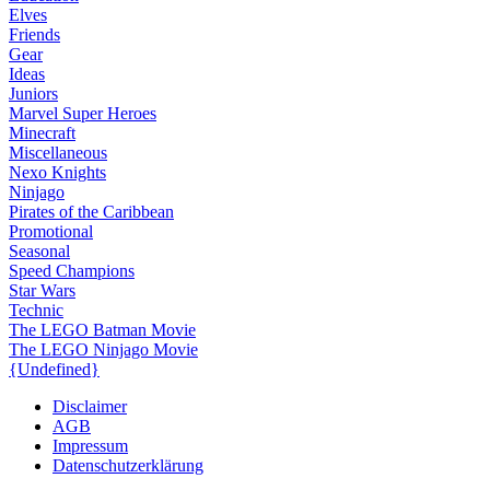
Elves
Friends
Gear
Ideas
Juniors
Marvel Super Heroes
Minecraft
Miscellaneous
Nexo Knights
Ninjago
Pirates of the Caribbean
Promotional
Seasonal
Speed Champions
Star Wars
Technic
The LEGO Batman Movie
The LEGO Ninjago Movie
{Undefined}
Disclaimer
AGB
Impressum
Datenschutzerklärung