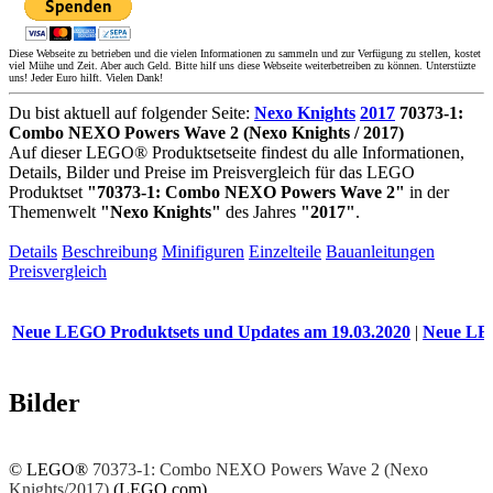
Diese Webseite zu betrieben und die vielen Informationen zu sammeln und zur Verfügung zu stellen, kostet
viel Mühe und Zeit. Aber auch Geld. Bitte hilf uns diese Webseite weiterbetreiben zu können. Unterstüzte
uns! Jeder Euro hilft. Vielen Dank!
Du bist aktuell auf folgender Seite:
Nexo Knights
2017
70373-1:
Combo NEXO Powers Wave 2 (Nexo Knights / 2017)
Auf dieser LEGO® Produktsetseite findest du alle Informationen,
Details, Bilder und Preise im Preisvergleich für das LEGO
Produktset
"70373-1: Combo NEXO Powers Wave 2"
in der
Themenwelt
"Nexo Knights"
des Jahres
"2017"
.
Details
Beschreibung
Minifiguren
Einzelteile
Bauanleitungen
Preisvergleich
ue LEGO Produktsets und Updates am 19.03.2020
|
Neue LEGO Pr
Bilder
© LEGO®
70373-1: Combo NEXO Powers Wave 2 (Nexo
Knights/2017)
(LEGO.com)