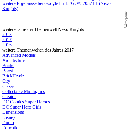
weitere Ergebnisse bei Google für LEGO® 70373-1 (Nexo
Knights)
Werbepause
weitere Jahre der Themenwelt Nexo Knights
2018
2017
2016
weitere Themenwelten des Jahres 2017
Advanced Models
Architecture
Books
Boost
BrickHeadz
City
Classic
Collectable Minifigures
Creator
DC Comics Super Heroes
DC Super Hero Girls
Dimensions
Disney
Duplo
Education