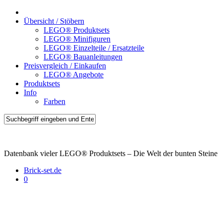
Übersicht / Stöbern
LEGO® Produktsets
LEGO® Minifiguren
LEGO® Einzelteile / Ersatzteile
LEGO® Bauanleitungen
Preisvergleich / Einkaufen
LEGO® Angebote
Produktsets
Info
Farben
Brick-Sets.de
Datenbank vieler LEGO® Produktsets – Die Welt der bunten Steine
Brick-set.de
0