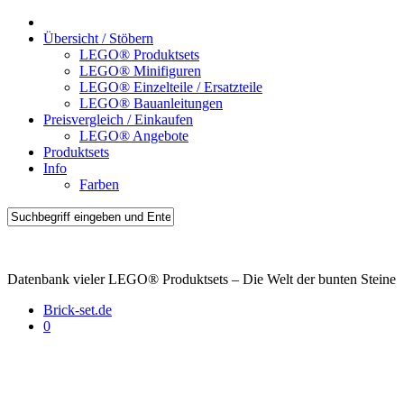
Übersicht / Stöbern
LEGO® Produktsets
LEGO® Minifiguren
LEGO® Einzelteile / Ersatzteile
LEGO® Bauanleitungen
Preisvergleich / Einkaufen
LEGO® Angebote
Produktsets
Info
Farben
Brick-Sets.de
Datenbank vieler LEGO® Produktsets – Die Welt der bunten Steine
Brick-set.de
0