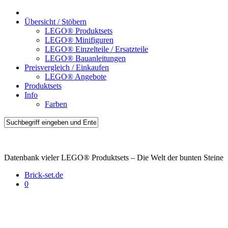
Übersicht / Stöbern
LEGO® Produktsets
LEGO® Minifiguren
LEGO® Einzelteile / Ersatzteile
LEGO® Bauanleitungen
Preisvergleich / Einkaufen
LEGO® Angebote
Produktsets
Info
Farben
Brick-Sets.de
Datenbank vieler LEGO® Produktsets – Die Welt der bunten Steine
Brick-set.de
0