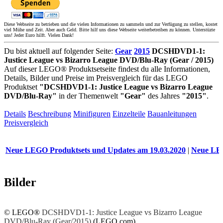
Diese Webseite zu betrieben und die vielen Informationen zu sammeln und zur Verfügung zu stellen, kostet
viel Mühe und Zeit. Aber auch Geld. Bitte hilf uns diese Webseite weiterbetreiben zu können. Unterstüzte
uns! Jeder Euro hilft. Vielen Dank!
Du bist aktuell auf folgender Seite:
Gear
2015
DCSHDVD1-1:
Justice League vs Bizarro League DVD/Blu-Ray (Gear / 2015)
Auf dieser LEGO® Produktsetseite findest du alle Informationen,
Details, Bilder und Preise im Preisvergleich für das LEGO
Produktset
"DCSHDVD1-1: Justice League vs Bizarro League
DVD/Blu-Ray"
in der Themenwelt
"Gear"
des Jahres
"2015"
.
Details
Beschreibung
Minifiguren
Einzelteile
Bauanleitungen
Preisvergleich
e LEGO Produktsets und Updates am 19.03.2020
|
Neue LEGO Pro
Bilder
© LEGO®
DCSHDVD1-1: Justice League vs Bizarro League
DVD/Blu-Ray (Gear/2015)
(LEGO.com)