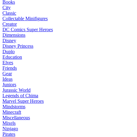
Books
City
Classic
Collectable Minifigures
Creator
DC Comics Super Heroes
Dimensions
Disney
Disney Princess
Duplo
Education
Elves
Friends
Gear
Ideas
Juniors
Jurassic World
Legends of Chima
Marvel Super Heroes
Mindstorms
Minecraft
Miscellaneous
Mixels
Ninjago
Pirates