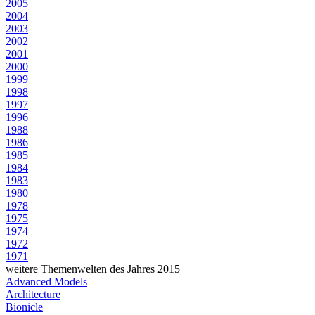
2005
2004
2003
2002
2001
2000
1999
1998
1997
1996
1988
1986
1985
1984
1983
1980
1978
1975
1974
1972
1971
weitere Themenwelten des Jahres 2015
Advanced Models
Architecture
Bionicle