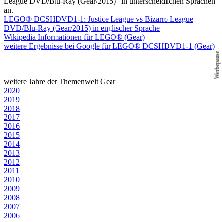
League DVD/Blu-Ray (Gear/2015)" in unterscheidlichen Sprachen
an.
LEGO® DCSHDVD1-1: Justice League vs Bizarro League
DVD/Blu-Ray (Gear/2015) in englischer Sprache
Wikipedia Informationen für LEGO® (Gear)
weitere Ergebnisse bei Google für LEGO® DCSHDVD1-1 (Gear)
Werbepause
weitere Jahre der Themenwelt Gear
2020
2019
2018
2017
2016
2015
2014
2013
2012
2011
2010
2009
2008
2007
2006